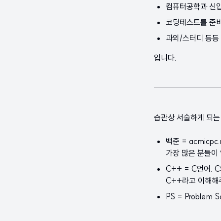
컴퓨터공학과 신입생
코딩테스트를 준
과외/스터디 등등
입니다.
습관상 서술하게 되는
백준 = acmicpc
가장 많은 분들이
C++ = C언어.
C++라고 이해해
PS = Proble