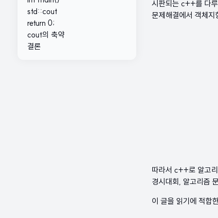
시판되는 c++를 다루
std::cout
문제해결에서 객체지향
return 0;
cout의 축약
결론
따라서 c++로 알고
경시대회, 알고리즘 
이 글을 읽기에 적합