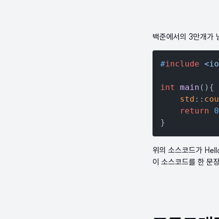
백준에서의 3만개가 넘
#
include
<io
int
main
()
{

std
::
cou
return
0
위의 소스코드가 Hell
이 소스코드를 한 문