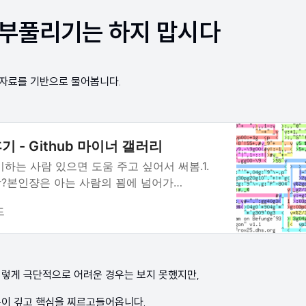
부풀리기는 하지 맙시다
자료를 기반으로 물어봅니다.
 - Github 마이너 갤러리
하는 사람 있으면 도움 주고 싶어서 써봄.1.
?본인쟝은 아는 사람의 꾐에 넘어가
 준비함. 그전에는 프로그래밍을 전혀 해본적
드
 준비함?우선 종만북이랑 백준
이렇게 극단적으로 어려운 경우는 보지 못했지만,
문이 깊고 핵심을 찌르고들어옵니다.