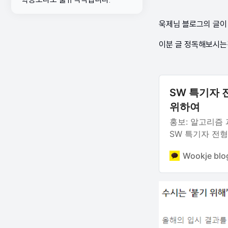
욱제님 블로그의 글이
이분 글 정독해보시는
SW 특기자
위하여
홍보: 알고리즘 과외
SW 특기자 전
선린인터넷고등학
Wookje blo
진학을 희망하는
생각하는 분들도 
특기자 전형을 
기초한 제 주관
어디까지나 저의
주관이므로 비판