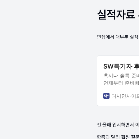
실적자료 
면접에서 대부분 실적
SW특기자 후기
혹시나 솦특 준비
언제부터 준비함
고1때부터 솦특
디시인사이
없음.2. 어떻게
전 올해 입시하면서 
학종과 달리 훨씬 질